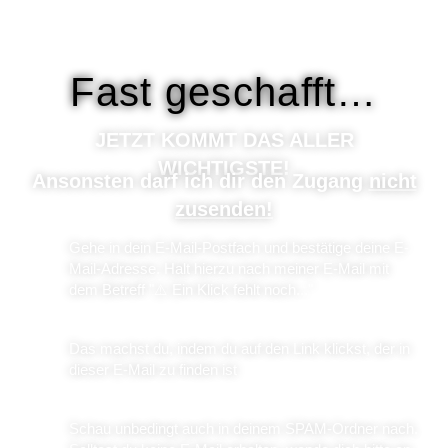
Fast geschafft…
JETZT KOMMT DAS ALLER
WICHTIGSTE!
Ansonsten darf ich dir den Zugang
nicht
zusenden!
Gehe in dein E-Mail-Postfach und bestätige deine E-
Mail-Adresse. Halt hierzu nach meiner E-Mail mit
dem Betreff "⚠️ Ein Klick fehlt noch..."
Das machst du, indem du auf den Link klickst, der in
dieser E-Mail zu finden ist
Schau unbedingt auch in deinem SPAM-Ordner nach.